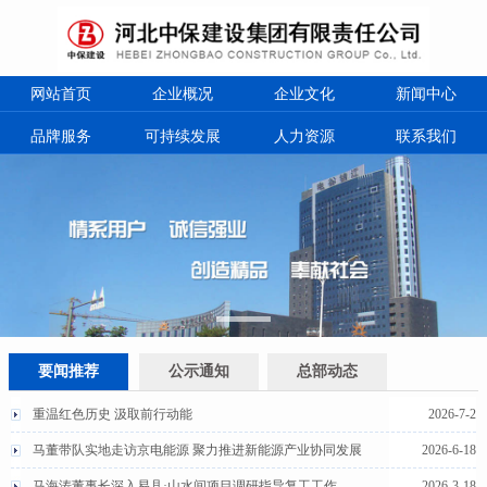
网站首页
企业概况
企业文化
新闻中心
品牌服务
可持续发展
人力资源
联系我们
要闻推荐
公示通知
总部动态
重温红色历史 汲取前行动能
2026-7-2
马董带队实地走访京电能源 聚力推进新能源产业协同发展
2026-6-18
马海涛董事长深入易县·山水间项目调研指导复工工作
2026-3-18